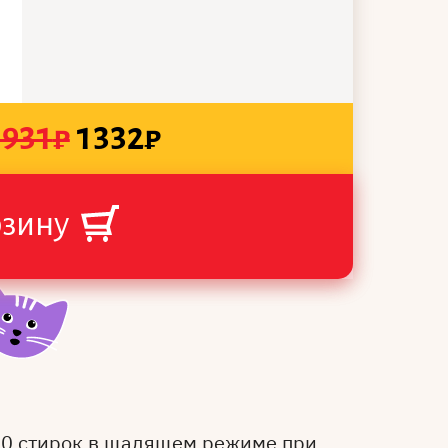
1931
₽
1332
₽
рзину
50 стирок в щадящем режиме при