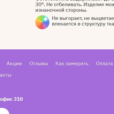
30°. Не отбеливать. Изделие мо
изнаночной стороны.
Не выгорает, не выцветает
впекается в структуру тк
Акции
Отзывы
Как замерить
Оплата
акты
 офис 310