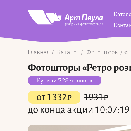
Катал
Конта
Главная
Каталог
Фотошторы
Р
Фотошторы
«Ретро роз
Купили 728 человек
от
1332
₽
1931
₽
до конца акции
10:07:18