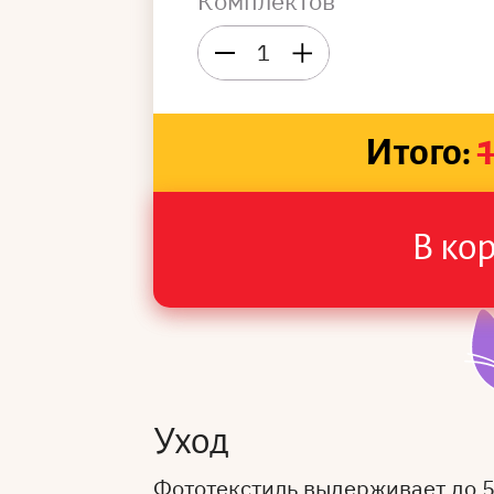
Комплектов
1
Итого:
В ко
Уход
Фототекстиль выдерживает до 