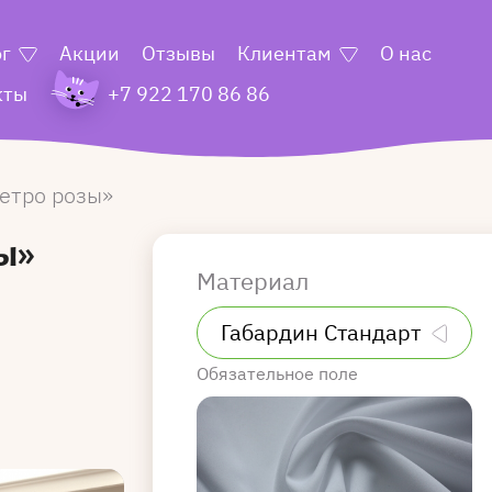
ог
Акции
Отзывы
Клиентам
О нас
кты
+7 922 170 86 86
етро розы
ы»
Материал
Обязательное поле