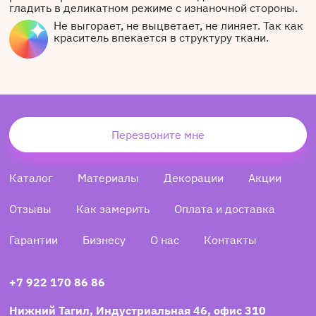
гладить в деликатном режиме с изнаночной стороны.
Не выгорает, не выцветает, не линяет. Так как
краситель впекается в структуру ткани.
Перезвоните мне
Каталог
Материалы
Декорации
Акции
Отзывы
Как замерить
Оплата и доставка
Гарантии
Бизнесу
О нас
Контакты
+7 922 170 86 86
Нижний Тагил, Индустриальная 46, офис 310