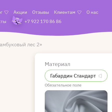
ог
Акции
Отзывы
Клиентам
О нас
кты
+7 922 170 86 86
амбуковый лес 2
Материал
Обязательное поле