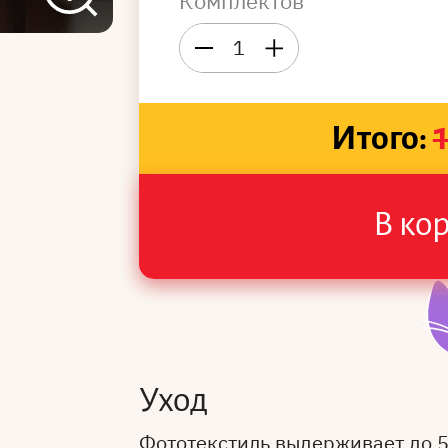
Комплектов
1
Итого:
В ко
Уход
Фототекстиль выдерживает до 