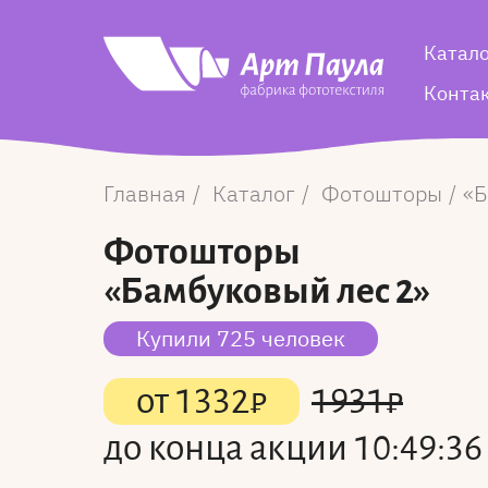
Катал
Конта
Главная
Каталог
Фотошторы
Б
Фотошторы
«Бамбуковый лес 2»
Купили 725 человек
от
1332
₽
1931
₽
до конца акции
10:49:36