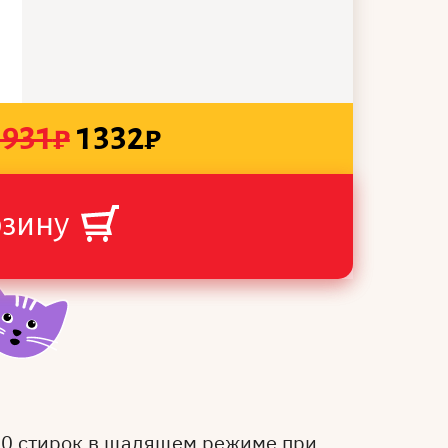
1931
₽
1332
₽
рзину
50 стирок в щадящем режиме при