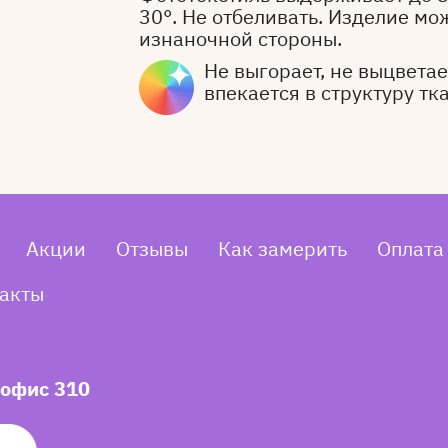
30°. Не отбеливать. Изделие мо
изнаночной стороны.
Не выгорает, не выцветает
впекается в структуру тк
Акции
Отзывы
Как замерить
Оплата
акты
 офис 310