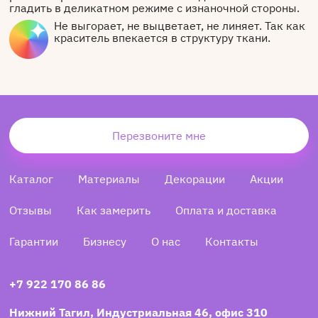
гладить в деликатном режиме с изнаночной стороны.
Не выгорает, не выцветает, не линяет. Так как
краситель впекается в структуру ткани.
Перезвоните мне
Каталог
Материалы
Декорации
Акции
Отзывы
Как замерить
Оплата и доставка
Гарантии
Бизнесу
О нас
Контакты
+7 922 170 86 86
Нижний Тагил, Индустриальная 46, офис 310