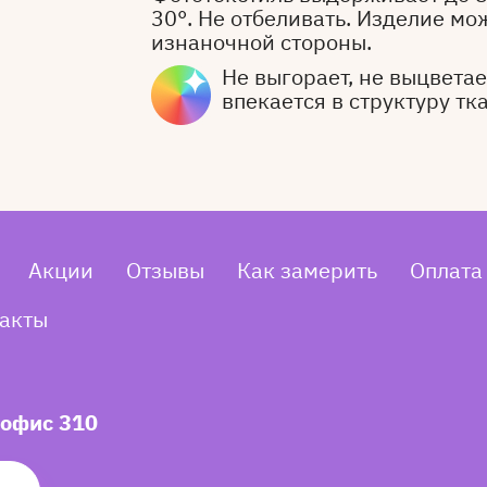
30°. Не отбеливать. Изделие мо
изнаночной стороны.
Не выгорает, не выцветает
впекается в структуру тк
Акции
Отзывы
Как замерить
Оплата
акты
 офис 310