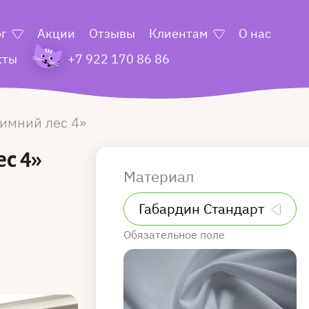
ог
Акции
Отзывы
Клиентам
О нас
кты
+7 922 170 86 86
имний лес 4
с 4»
Материал
Обязательное поле