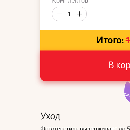
Комплектов
1
Итого:
В ко
Уход
Фототекстиль выдерживает до 