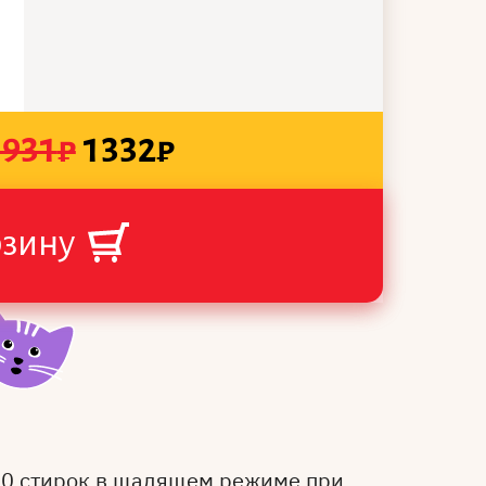
1931
₽
1332
₽
рзину
50 стирок в щадящем режиме при