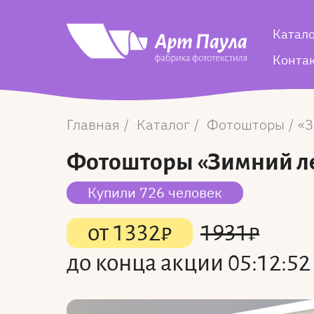
Катал
Конта
Главная
Каталог
Фотошторы
З
Фотошторы
«Зимний ле
Купили 726 человек
от
1332
₽
1931
₽
до конца акции
05:12:52