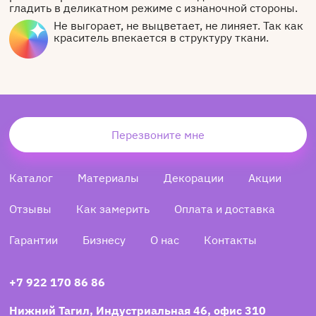
гладить в деликатном режиме с изнаночной стороны.
Не выгорает, не выцветает, не линяет. Так как
краситель впекается в структуру ткани.
Перезвоните мне
Каталог
Материалы
Декорации
Акции
Отзывы
Как замерить
Оплата и доставка
Гарантии
Бизнесу
О нас
Контакты
+7 922 170 86 86
Нижний Тагил, Индустриальная 46, офис 310