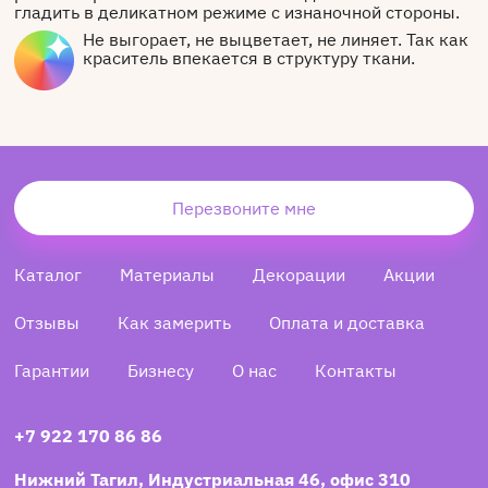
гладить в деликатном режиме с изнаночной стороны.
Не выгорает, не выцветает, не линяет. Так как
краситель впекается в структуру ткани.
Перезвоните мне
Каталог
Материалы
Декорации
Акции
Отзывы
Как замерить
Оплата и доставка
Гарантии
Бизнесу
О нас
Контакты
+7 922 170 86 86
Нижний Тагил, Индустриальная 46, офис 310