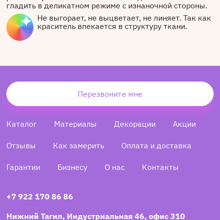
гладить в деликатном режиме с изнаночной стороны.
Не выгорает, не выцветает, не линяет. Так как
краситель впекается в структуру ткани.
Перезвоните мне
Каталог
Материалы
Декорации
Акции
Отзывы
Как замерить
Оплата и доставка
Гарантии
Бизнесу
О нас
Контакты
+7 922 170 86 86
Нижний Тагил, Индустриальная 46, офис 310