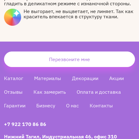
гладить в деликатном режиме с изнаночной стороны.
Не выгорает, не выцветает, не линяет. Так как
краситель впекается в структуру ткани.
Перезвоните мне
Каталог
Материалы
Декорации
Акции
Отзывы
Как замерить
Оплата и доставка
Гарантии
Бизнесу
О нас
Контакты
+7 922 170 86 86
Нижний Тагил, Индустриальная 46, офис 310