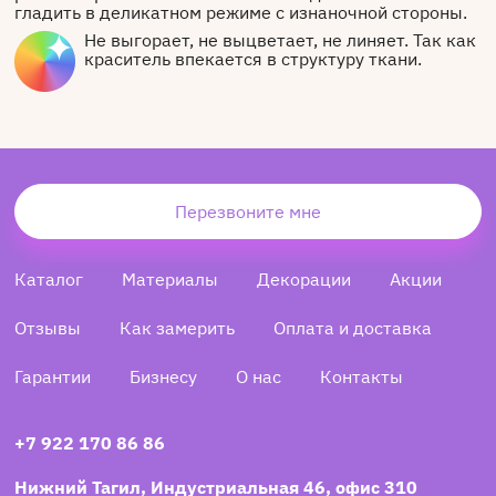
гладить в деликатном режиме с изнаночной стороны.
Не выгорает, не выцветает, не линяет. Так как
краситель впекается в структуру ткани.
Перезвоните мне
Каталог
Материалы
Декорации
Акции
Отзывы
Как замерить
Оплата и доставка
Гарантии
Бизнесу
О нас
Контакты
+7 922 170 86 86
Нижний Тагил, Индустриальная 46, офис 310