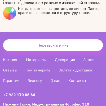
гладить в деликатном режиме с изнаночной стороны.
Не выгорает, не выцветает, не линяет. Так как
краситель впекается в структуру ткани.
Перезвоните мне
Каталог
Материалы
Декорации
Акции
Отзывы
Как замерить
Оплата и доставка
Гарантии
Бизнесу
О нас
Контакты
+7 922 170 86 86
Нижний Тагил, Индустриальная 46, офис 310