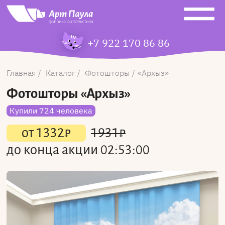
+7 922 170 86 86
Главная
Каталог
Фотошторы
Архыз
Фотошторы
«Архыз»
Купили 724 человека
от
1332
₽
1931
₽
до конца акции
02:53:00