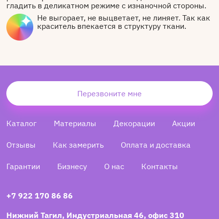
гладить в деликатном режиме с изнаночной стороны.
Не выгорает, не выцветает, не линяет. Так как
краситель впекается в структуру ткани.
Перезвоните мне
Каталог
Материалы
Декорации
Акции
Отзывы
Как замерить
Оплата и доставка
Гарантии
Бизнесу
О нас
Контакты
+7 922 170 86 86
Нижний Тагил, Индустриальная 46, офис 310