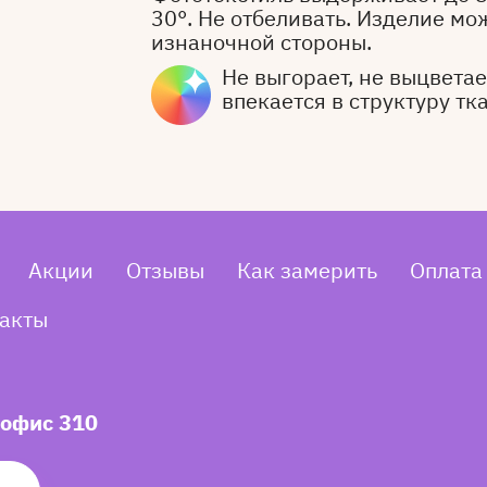
30°. Не отбеливать. Изделие мо
изнаночной стороны.
Не выгорает, не выцветает
впекается в структуру тк
Акции
Отзывы
Как замерить
Оплата
акты
 офис 310