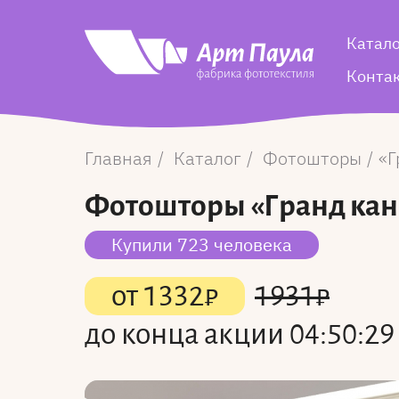
Катал
Конта
Главная
Каталог
Фотошторы
Г
Фотошторы
«Гранд ка
Купили 723 человека
от
1332
₽
1931
₽
до конца акции
04:50:29