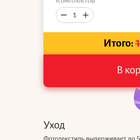
Комплектов
1
Итого:
В ко
Уход
Фототекстиль выдерживает до 