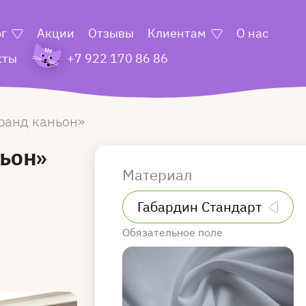
ог
Акции
Отзывы
Клиентам
О нас
кты
+7 922 170 86 86
ранд каньон
ньон»
Материал
Обязательное поле