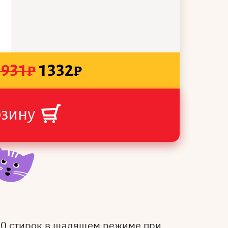
1931
₽
1332
₽
рзину
50 стирок в щадящем режиме при