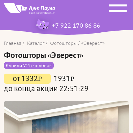
+7 922 170 86 86
Главная
Каталог
Фотошторы
Эверест
Фотошторы
«Эверест»
Купили 725 человек
от
1332
₽
1931
₽
до конца акции
22:51:29