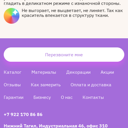
гладить в деликатном режиме с изнаночной стороны.
Не выгорает, не выцветает, не линяет. Так как
краситель впекается в структуру ткани.
Перезвоните мне
Каталог
Материалы
Декорации
Акции
Отзывы
Как замерить
Оплата и доставка
Гарантии
Бизнесу
О нас
Контакты
+7 922 170 86 86
Нижний Тагил, Индустриальная 46, офис 310