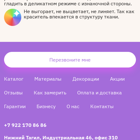
гладить в деликатном режиме с изнаночной стороны.
Не выгорает, не выцветает, не линяет. Так как
краситель впекается в структуру ткани.
Перезвоните мне
Каталог
Материалы
Декорации
Акции
Отзывы
Как замерить
Оплата и доставка
Гарантии
Бизнесу
О нас
Контакты
+7 922 170 86 86
Нижний Тагил, Индустриальная 46, офис 310