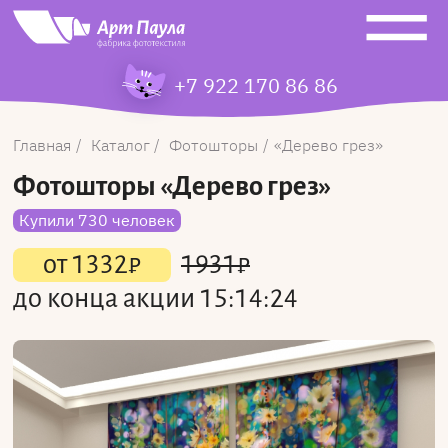
+7 922 170 86 86
Главная
Каталог
Фотошторы
Дерево грез
Фотошторы
«Дерево грез»
Купили 730 человек
от
1332
₽
1931
₽
до конца акции
15:14:24