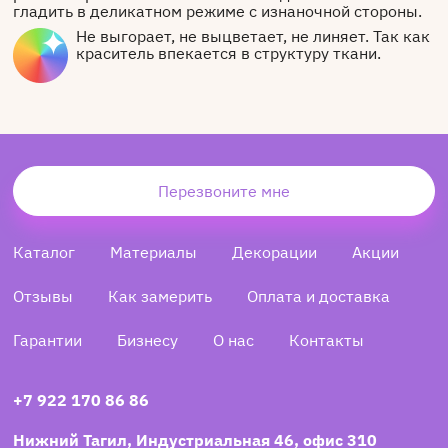
гладить в деликатном режиме с изнаночной стороны.
Не выгорает, не выцветает, не линяет. Так как
краситель впекается в структуру ткани.
Перезвоните мне
Каталог
Материалы
Декорации
Акции
Отзывы
Как замерить
Оплата и доставка
Гарантии
Бизнесу
О нас
Контакты
+7 922 170 86 86
Нижний Тагил, Индустриальная 46, офис 310