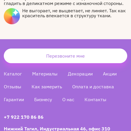
гладить в деликатном режиме с изнаночной стороны.
Не выгорает, не выцветает, не линяет. Так как
краситель впекается в структуру ткани.
Перезвоните мне
Каталог
Материалы
Декорации
Акции
Отзывы
Как замерить
Оплата и доставка
Гарантии
Бизнесу
О нас
Контакты
+7 922 170 86 86
Нижний Тагил, Индустриальная 46, офис 310