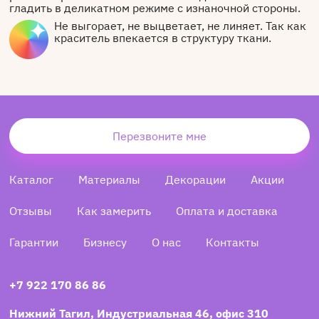
гладить в деликатном режиме с изнаночной стороны.
Не выгорает, не выцветает, не линяет. Так как
краситель впекается в структуру ткани.
Перезвоните мне
Каталог
Материалы
Декорации
Акции
Отзывы
Как замерить
Оплата и доставка
Гарантии
Бизнесу
О нас
Контакты
+7 922 170 86 86
Нижний Тагил, Индустриальная 46, офис 310