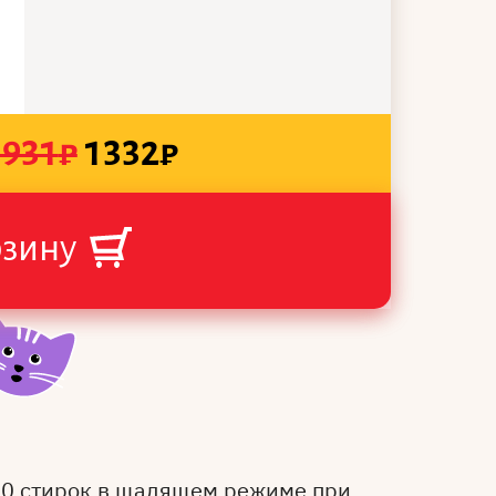
1931
₽
1332
₽
рзину
50 стирок в щадящем режиме при