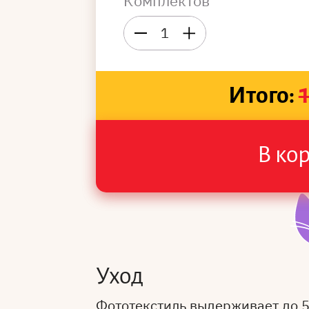
Комплектов
1
Итого:
В ко
Уход
Фототекстиль выдерживает до 