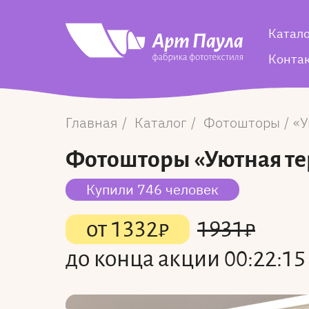
Катал
Конта
Главная
Каталог
Фотошторы
У
Фотошторы
«Уютная те
Купили 746 человек
от
1332
₽
1931
₽
до конца акции
00:22:14