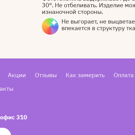
30°. Не отбеливать. Изделие мо
изнаночной стороны.
Не выгорает, не выцветает
впекается в структуру тк
Акции
Отзывы
Как замерить
Оплата
акты
 офис 310