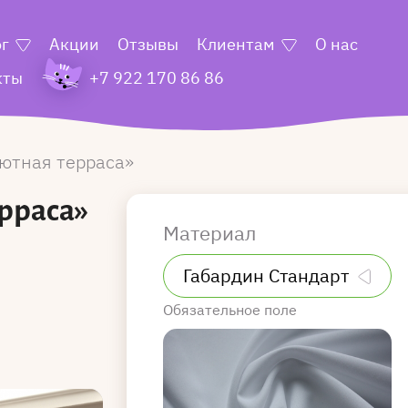
ог
Акции
Отзывы
Клиентам
О нас
кты
+7 922 170 86 86
ютная терраса
рраса»
Материал
Обязательное поле