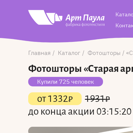
Катал
Конта
Главная
Каталог
Фотошторы
С
Фотошторы
«Старая ар
Купили 725 человек
от
1332
₽
1931
₽
до конца акции
03:15:19