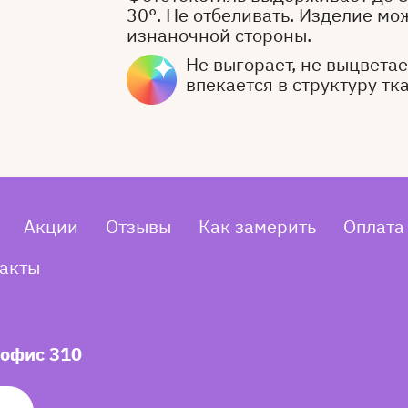
30°. Не отбеливать. Изделие мо
изнаночной стороны.
Не выгорает, не выцветает
впекается в структуру тк
Акции
Отзывы
Как замерить
Оплата
акты
 офис 310