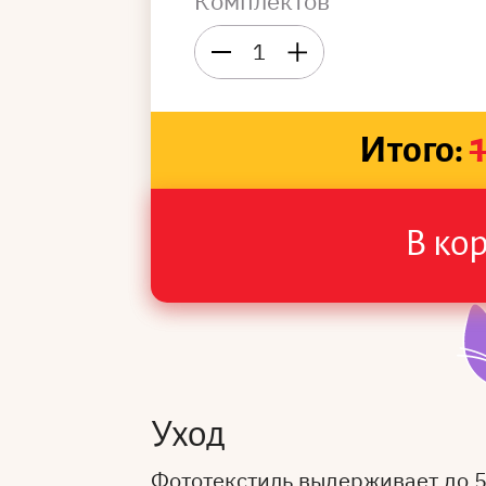
Комплектов
1
Итого:
В ко
Уход
Фототекстиль выдерживает до 