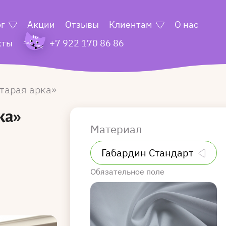
ог
Акции
Отзывы
Клиентам
О нас
кты
+7 922 170 86 86
тарая арка
ка»
Материал
Обязательное поле