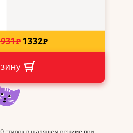
1931
₽
1332
₽
рзину
50 стирок в щадящем режиме при