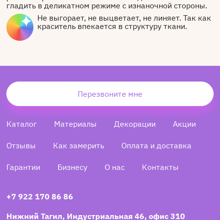
гладить в деликатном режиме с изнаночной стороны.
Не выгорает, не выцветает, не линяет. Так как
краситель впекается в структуру ткани.
Перезвоните мне
Каталог
Материалы
Декорации
Акции
Отзывы
Как замерить
Оплата и доставка
Гарантии
Бизнесу
О нас
Контакты
+7 922 170 86 86
Нижний Тагил, Индустриальная 46, офис 310