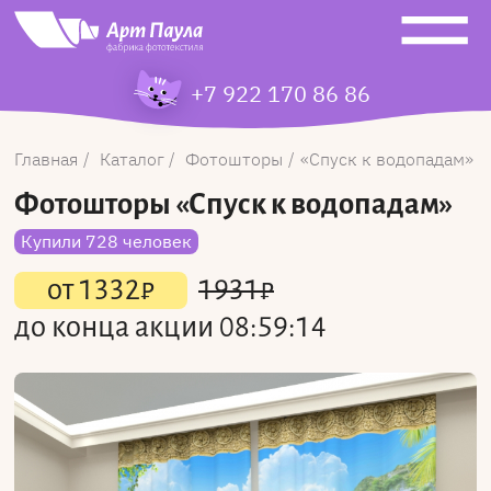
+7 922 170 86 86
Главная
Каталог
Фотошторы
Спуск к водопадам
Фотошторы
«Спуск к водопадам»
Купили 728 человек
от
1332
₽
1931
₽
до конца акции
08:59:14