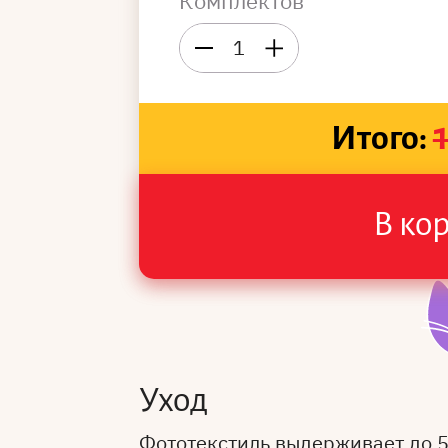
Комплектов
1
Итого:
В ко
Уход
Фототекстиль выдерживает до 