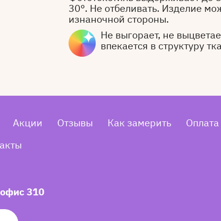
30°. Не отбеливать. Изделие мо
изнаночной стороны.
Не выгорает, не выцветает
впекается в структуру тк
Акции
Отзывы
Как замерить
Оплата
акты
 офис 310