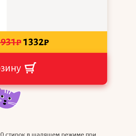
1931
₽
1332
₽
рзину
50 стирок в щадящем режиме при