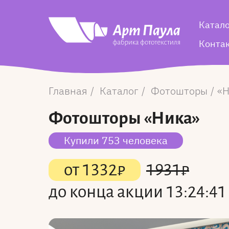
Катал
Конта
Главная
Каталог
Фотошторы
Н
Фотошторы
«Ника»
Купили 753 человека
от
1332
₽
1931
₽
до конца акции
13:24:40