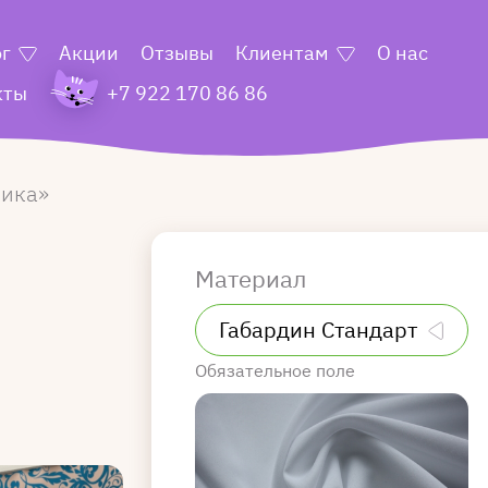
ог
Акции
Отзывы
Клиентам
О нас
кты
+7 922 170 86 86
ика
Материал
Обязательное поле