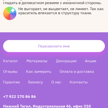
гладить в деликатном режиме с изнаночной стороны.
Не выгорает, не выцветает, не линяет. Так как
краситель впекается в структуру ткани.
Перезвоните мне
Каталог
Материалы
Декорации
Акции
Отзывы
Как замерить
Оплата и доставка
Гарантии
Бизнесу
О нас
Контакты
+7 922 170 86 86
Нижний Тагил, Индустриальная 46, офис 310