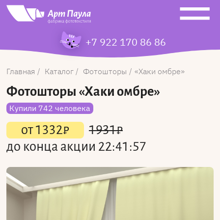
+7 922 170 86 86
Главная
Каталог
Фотошторы
Хаки омбре
Фотошторы
«Хаки омбре»
Купили 742 человека
от
1332
₽
1931
₽
до конца акции
22:41:57