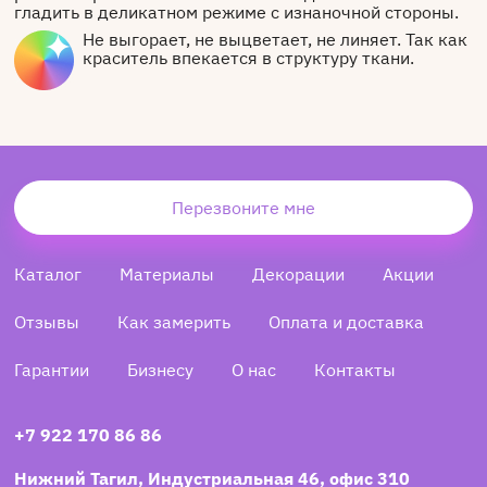
гладить в деликатном режиме с изнаночной стороны.
Не выгорает, не выцветает, не линяет. Так как
краситель впекается в структуру ткани.
Перезвоните мне
Каталог
Материалы
Декорации
Акции
Отзывы
Как замерить
Оплата и доставка
Гарантии
Бизнесу
О нас
Контакты
+7 922 170 86 86
Нижний Тагил, Индустриальная 46, офис 310