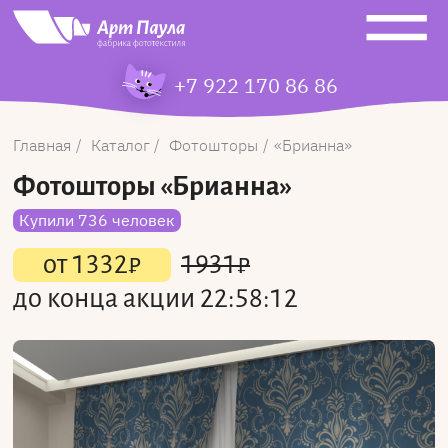
+7 922 170 86 86
Главная
Каталог
Фотошторы
Брианна
Фотошторы
«Брианна»
Купили 736 человек
от
1332
₽
1931
₽
до конца акции
22:58:12