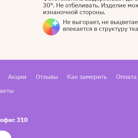
30°. Не отбеливать. Изделие мо
изнаночной стороны.
Не выгорает, не выцветает
впекается в структуру тк
Акции
Отзывы
Как замерить
Оплата
акты
 офис 310