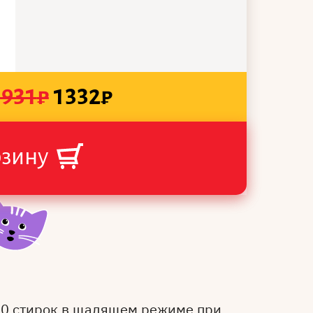
1931
₽
1332
₽
рзину
50 стирок в щадящем режиме при