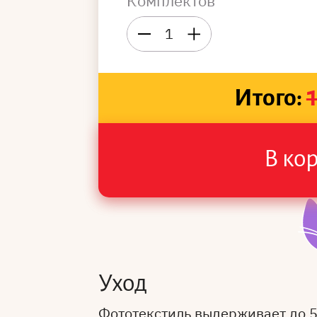
Комплектов
1
Итого:
В ко
Уход
Фототекстиль выдерживает до 