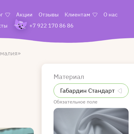
ог
Акции
Отзывы
Клиентам
О нас
кты
+7 922 170 86 86
малия
Материал
Обязательное поле