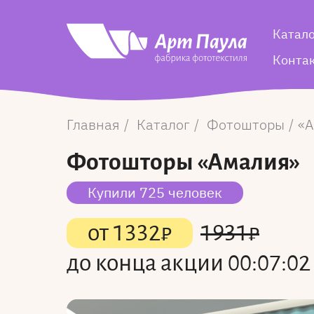
Катал
Конта
Главная
Каталог
Фотошторы
А
Фотошторы
«Амалия»
Купили 725 человек
от
1332
₽
1931
₽
до конца акции
00:07:02