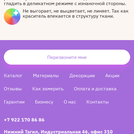
гладить в деликатном режиме с изнаночной стороны.
Не выгорает, не выцветает, не линяет. Так как
краситель впекается в структуру ткани.
Перезвоните мне
Каталог
Материалы
Декорации
Акции
Отзывы
Как замерить
Оплата и доставка
Гарантии
Бизнесу
О нас
Контакты
+7 922 170 86 86
Нижний Тагил, Индустриальная 46, офис 310