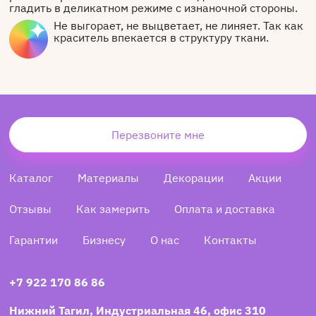
гладить в деликатном режиме с изнаночной стороны.
Не выгорает, не выцветает, не линяет. Так как
краситель впекается в структуру ткани.
Перезвоните мне
Каталог
Материалы
Декорации
Акции
Отзывы
Как замерить
Оплата и доставка
Гарантии
Бизнесу
О нас
Контакты
+7 922 170 86 86
Нижний Тагил, Индустриальная 46, офис 310