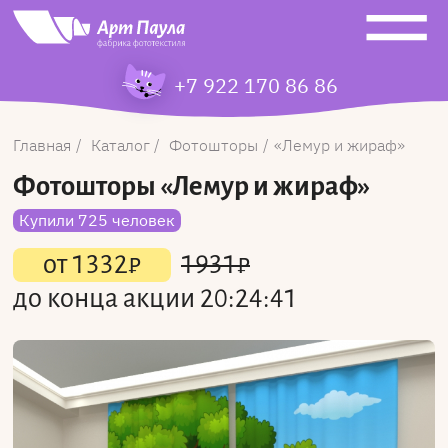
+7 922 170 86 86
Главная
Каталог
Фотошторы
Лемур и жираф
Фотошторы
«Лемур и жираф»
Купили 725 человек
от
1332
₽
1931
₽
до конца акции
20:24:41