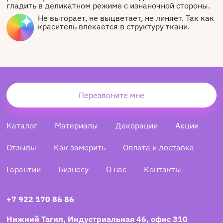
гладить в деликатном режиме с изнаночной стороны.
Не выгорает, не выцветает, не линяет. Так как
краситель впекается в структуру ткани.
Перезвоните мне
Каталог
Материалы
Декорации
Акции
Отзывы
Как замерить
Оплата и доставка
Гарантии
Бизнесу
О нас
Контакты
+7 922 170 86 86
Нижний Тагил, Индустриальная 46, офис 310