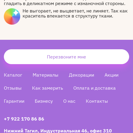
гладить в деликатном режиме с изнаночной стороны.
Не выгорает, не выцветает, не линяет. Так как
краситель впекается в структуру ткани.
Перезвоните мне
Каталог
Материалы
Декорации
Акции
Отзывы
Как замерить
Оплата и доставка
Гарантии
Бизнесу
О нас
Контакты
+7 922 170 86 86
Нижний Тагил, Индустриальная 46, офис 310