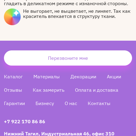
гладить в деликатном режиме с изнаночной стороны.
Не выгорает, не выцветает, не линяет. Так как
краситель впекается в структуру ткани.
Перезвоните мне
Каталог
Материалы
Декорации
Акции
Отзывы
Как замерить
Оплата и доставка
Гарантии
Бизнесу
О нас
Контакты
+7 922 170 86 86
Нижний Тагил, Индустриальная 46, офис 310