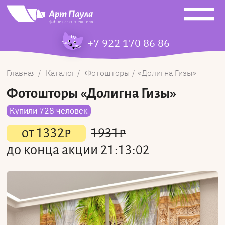
+7 922 170 86 86
Главная
Каталог
Фотошторы
Долигна Гизы
Фотошторы
«Долигна Гизы»
Купили 728 человек
от
1332
₽
1931
₽
до конца акции
21:13:02