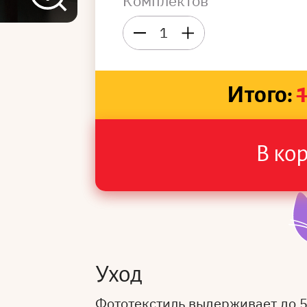
Комплектов
1
Итого:
В ко
Уход
Фототекстиль выдерживает до 