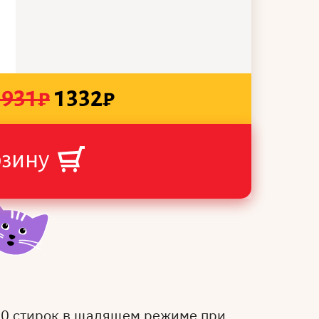
1931
₽
1332
₽
рзину
50 стирок в щадящем режиме при