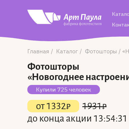
Катал
Конта
Главная
Каталог
Фотошторы
Н
Фотошторы
«Новогоднее настроени
Купили 725 человек
от
1332
₽
1931
₽
до конца акции
13:54:30