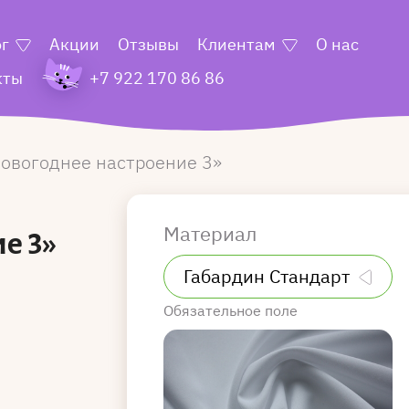
ог
Акции
Отзывы
Клиентам
О нас
кты
+7 922 170 86 86
овогоднее настроение 3
Материал
е 3»
Обязательное поле