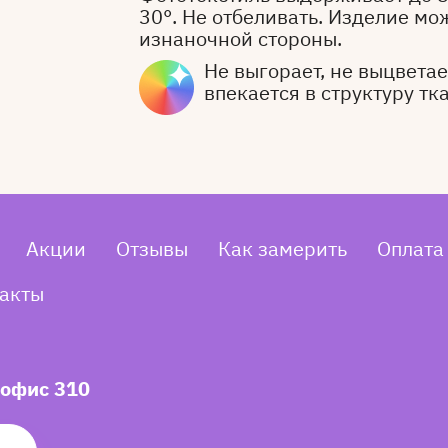
30°. Не отбеливать. Изделие мо
изнаночной стороны.
Не выгорает, не выцветает
впекается в структуру тк
Акции
Отзывы
Как замерить
Оплата
акты
 офис 310