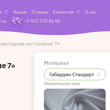
ог
Акции
Отзывы
Клиентам
О нас
кты
+7 922 170 86 86
овогоднее настроение 7
Материал
е 7»
Обязательное поле