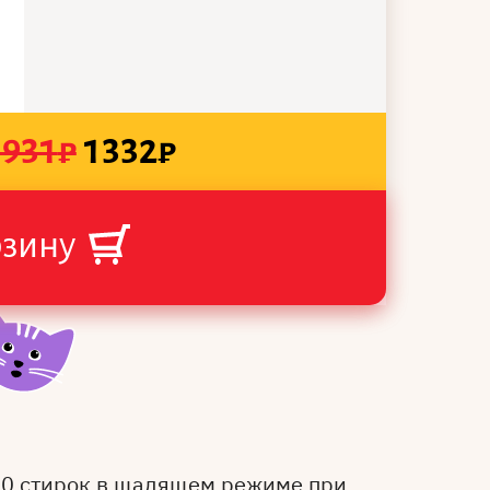
1931
₽
1332
₽
рзину
50 стирок в щадящем режиме при