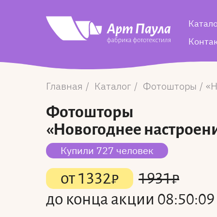
Катал
Конта
Главная
Каталог
Фотошторы
Н
Фотошторы
«Новогоднее настроени
Купили 727 человек
от
1332
₽
1931
₽
до конца акции
08:50:08