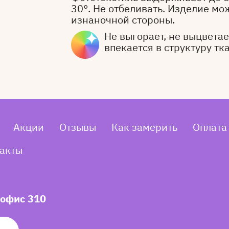
30°. Не отбеливать. Изделие мо
изнаночной стороны.
Не выгорает, не выцветает
впекается в структуру тк
Акции
Отзывы
Как замерить
Оплата
акты
 офис 310