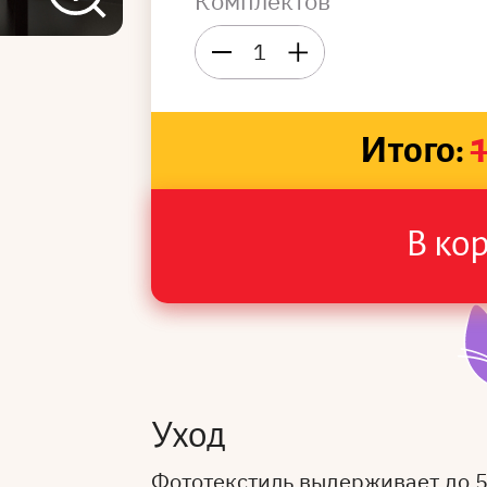
Комплектов
1
Итого:
В ко
Уход
Фототекстиль выдерживает до 