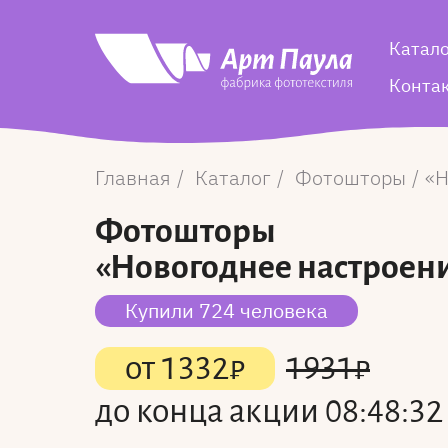
Катал
Конта
Главная
Каталог
Фотошторы
Н
Фотошторы
«Новогоднее настроени
Купили 724 человека
от
1332
₽
1931
₽
до конца акции
08:48:31