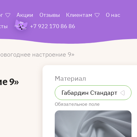
ог
Акции
Отзывы
Клиентам
О нас
кты
+7 922 170 86 86
овогоднее настроение 9
Материал
е 9»
Обязательное поле