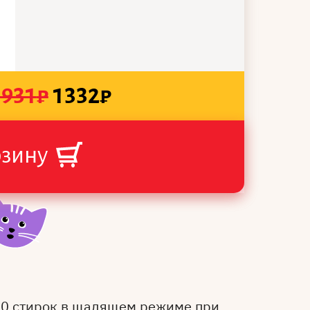
1931
₽
1332
₽
рзину
50 стирок в щадящем режиме при