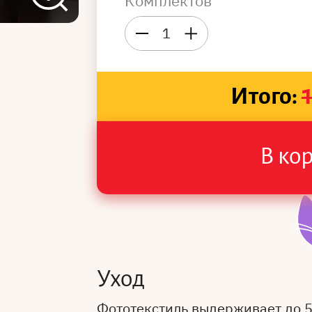
Комплектов
1
Итого:
В ко
Уход
Фототекстиль выдерживает до 