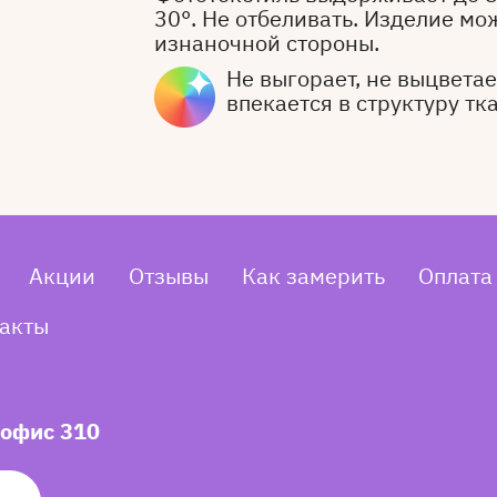
30°. Не отбеливать. Изделие мо
изнаночной стороны.
Не выгорает, не выцветает
впекается в структуру тк
Акции
Отзывы
Как замерить
Оплата
акты
 офис 310