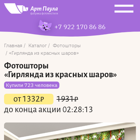
+7 922 170 86 86
Главная
Каталог
Фотошторы
Гирлянда из красных шаров
Фотошторы
«Гирлянда из красных шаров»
Купили 723 человека
от
1332
₽
1931
₽
до конца акции
02:28:13