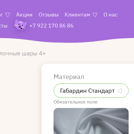
ог
Акции
Отзывы
Клиентам
О нас
кты
+7 922 170 86 86
лочные шары 4
Материал
Обязательное поле