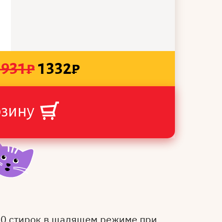
1931
₽
1332
₽
рзину
50 стирок в щадящем режиме при