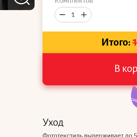
Комплектов
1
Итого:
В ко
Уход
Фототекстиль выдерживает до 