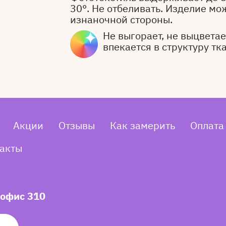
30°. Не отбеливать. Изделие мо
изнаночной стороны.
Не выгорает, не выцветает
впекается в структуру тк
Акции
Отзывы
Как замерить
Оплата
акты
 офис 310