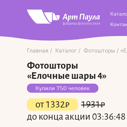
Катал
Конта
Главная
Каталог
Фотошторы
Е
Фотошторы
«Елочные шары 4»
Купили 750 человек
от
1332
₽
1931
₽
до конца акции
03:36:48