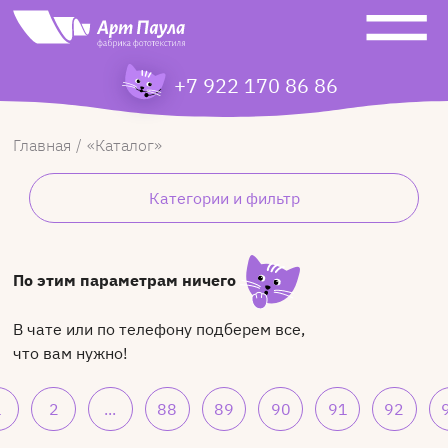
+7 922 170 86 86
Главная
Каталог
Категории и фильтр
По этим параметрам ничего
В чате или по телефону подберем все,
что вам нужно!
1
2
...
88
89
90
91
92