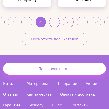
1
2
3
4
5
6
...
62
Посмотреть весь каталог
Перезвоните мне
Каталог
Материалы
Декорации
Акции
Отзывы
Как замерить
Оплата и доставка
Гарантии
Бизнесу
О нас
Контакты